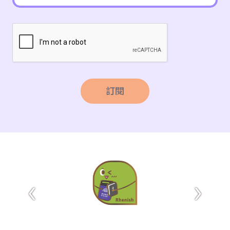
訂閱
‹
›