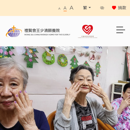
A
捐款
繁
A
A